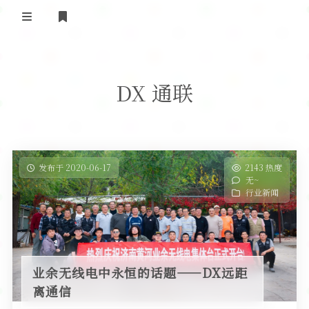
登录
首 页
DX 通联
黄河事务
内部信息
无线新闻
关于黄河
政策法规
无线电资料
发布于 2020-06-17
2143 热度
无~
BA4II
黄河使命
器材专区
活动竞赛
行业新闻
车载类别
编号申请
图文教程
黄河新闻
行业新闻
黄河直播
摩托车
视频资料
业余无线电中永恒的话题——DX远距
编号查询
离通信
HAM技巧