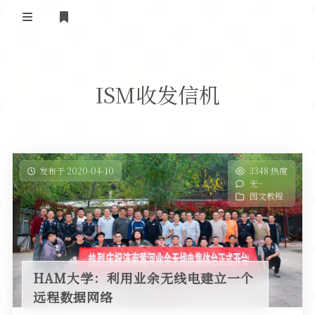
登录
首 页
ISM收发信机
黄河事务
内部信息
无线新闻
关于黄河
政策法规
无线电资料
发布于 2020-04-10
3348 热度
无~
BA4II
黄河使命
器材专区
活动竞赛
图文教程
车载类别
编号申请
图文教程
黄河新闻
行业新闻
黄河直播
摩托车
视频资料
HAM大学：利用业余无线电建立一个
编号查询
远程数据网络
HAM技巧