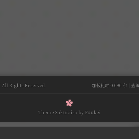
All Rights Reserved.
加载耗时 0.090 秒 | 查询
Theme Sakurairo
by Fuukei