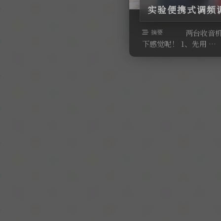
实验便携式调频
摘要
两台收音机同
下感觉呢！ 1、先用 …