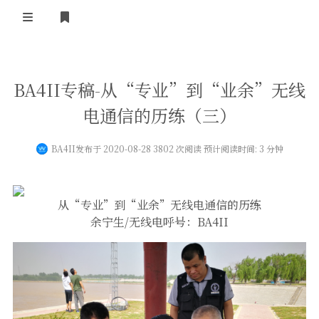
登录
首 页
BA4II专稿-从“专业”到“业余”无线
黄河事务
电通信的历练（三）
内部信息
无线新闻
BA4II
发布于 2020-08-28 3802 次阅读 预计阅读时间: 3 分钟
关于黄河
政策法规
无线电资料
BA4II
黄河使命
器材专区
活动竞赛
从“专业”到“业余”无线电通信的历练
余宁生/无线电呼号：BA4II
车载类别
编号申请
图文教程
黄河新闻
行业新闻
黄河直播
摩托车
视频资料
编号查询
HAM技巧