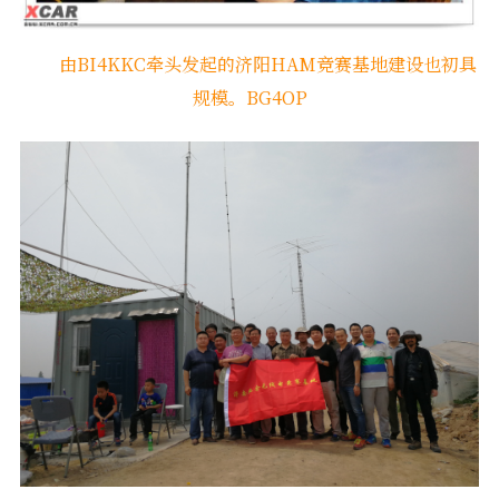
由BI4KKC牵头发起的济阳HAM竞赛基地建设也初具
规模。BG4OP