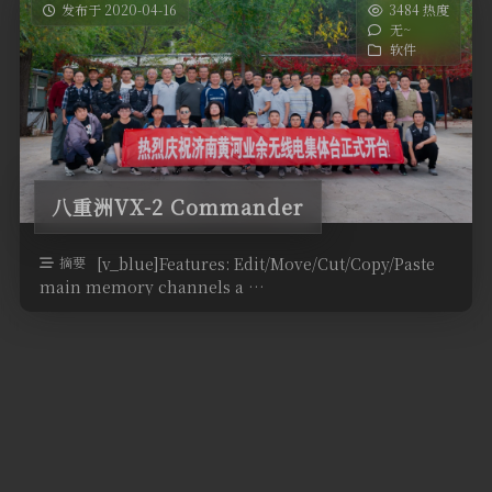
发布于 2020-04-16
3484 热度
无~
软件
八重洲VX-2 Commander
摘要
[v_blue]Features: Edit/Move/Cut/Copy/Paste
main memory channels a …