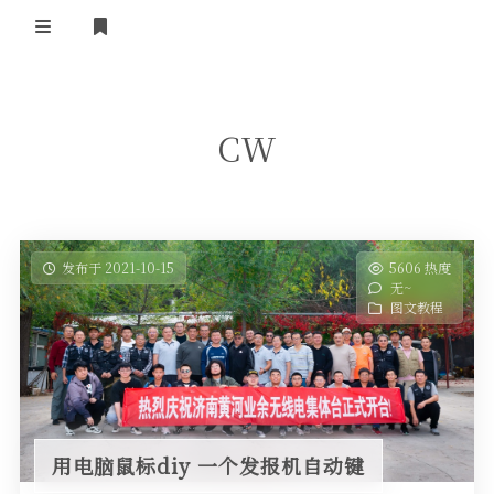
登录
首 页
CW
黄河事务
内部信息
无线新闻
关于黄河
政策法规
无线电资料
发布于 2021-10-15
5606 热度
无~
BA4II
黄河使命
器材专区
活动竞赛
图文教程
车载类别
编号申请
图文教程
黄河新闻
行业新闻
黄河直播
摩托车
视频资料
编号查询
用电脑鼠标diy 一个发报机自动键
HAM技巧