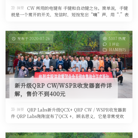
软件
摘要
CW 所用的电键有 手键和自动键之分。简单说，手键
就是一个常开的开关，发信时，短按发出“嘀”声，用“.”表
示，长按发出“嗒”声，用 …
发布于 2020-07-26
5107 热度
1 评论
HAM技巧
新升级QRP CW/WSPR收发器套件详
解，售价不到400元
摘要
QRP Labs新升级QCX+ QRP CW / WSPR收发器套
件 QRP Labs刚刚宣布了QCX +，顾名思义，它是非常受欢
…