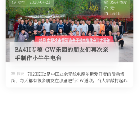
发布于 2020-04-23
3564 热度
无~
BA4II
BA4II专稿-CW乐园的朋友们再次亲
手制作小牛牛电台
摘要
7023KHz是中国业余无线电摩尔斯爱好者的活动场
所，每天都有很多朋友在那里进行CW通联。当大家敲打起心
爱的电键，进行莫尔斯电码交 …