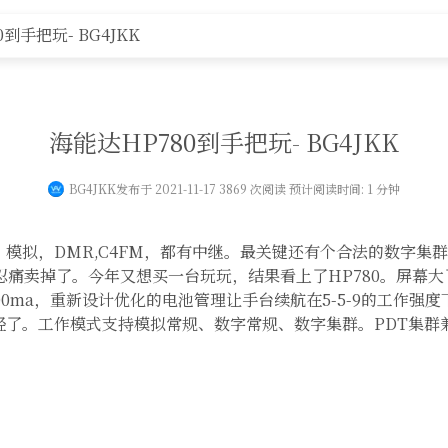
黄河事务
无线新闻
无线电资料
器材专区
编号申
到手把玩- BG4JKK
海能达HP780到手把玩- BG4JKK
BG4JKK
发布于 2021-11-17 3869 次阅读 预计阅读时间: 1 分钟
模拟，DMR,C4FM，都有中继。最关键还有个合法的数字集
台忍痛卖掉了。今年又想买一台玩玩，结果看上了HP780。屏幕
0ma，重新设计优化的电池管理让手台续航在5-5-9的工作强度下
轻了。工作模式支持模拟常规、数字常规、数字集群。PDT集群