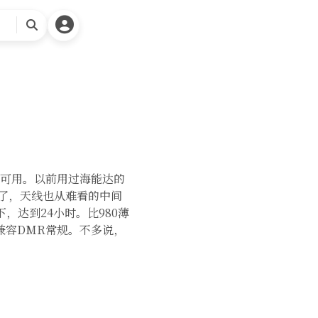
请
搜
索
群可用。以前用过海能达的
大了，天线也从难看的中间
，达到24小时。比980薄
兼容DMR常规。不多说，