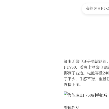
首 页
海能达HP780
济南无线电还是很活跃的，
PD980，着急上短波电
挪到了右边。电池容量240
了不少，手感不错，重量
直接上图。
整体外观