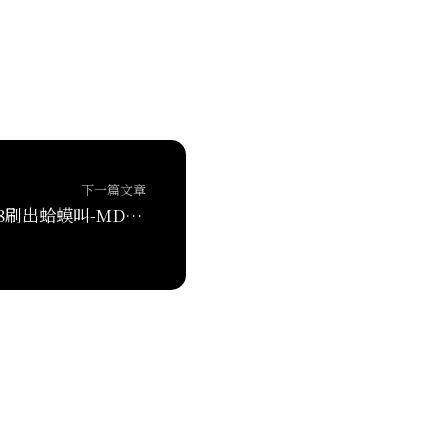
下一篇文章
给摩托罗拉GP3688刷出蛤蟆叫-MDC1200信令