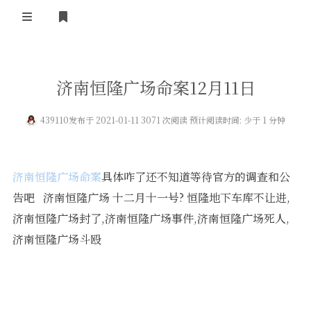
登录
首 页
济南恒隆广场命案12月11日
黄河事务
439110
发布于 2021-01-11 3071 次阅读 预计阅读时间: 少于 1 分钟
内部信息
无线新闻
关于黄河
政策法规
无线电资料
济南恒隆广场命案
具体咋了还不知道等待官方的调查和公
BA4II
黄河使命
器材专区
活动竞赛
告吧 济南恒隆广场 十二月十一号? 恒隆地下车库不让进,
济南恒隆广场封了,济南恒隆广场事件,济南恒隆广场死人,
车载类别
编号申请
图文教程
黄河新闻
行业新闻
济南恒隆广场斗殴
黄河直播
摩托车
视频资料
编号查询
HAM技巧