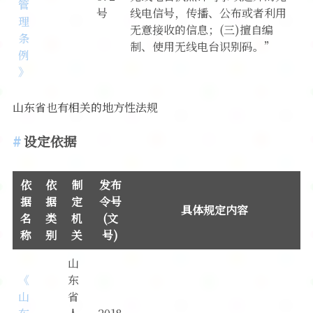
管
号
线电信号，传播、公布或者利用
理
无意接收的信息；(三)擅自编
条
制、使用无线电台识别码。”
例
》
山东省也有相关的地方性法规
设定依据
依
依
制
发布
据
据
定
令号
具体规定内容
名
类
机
(文
称
别
关
号)
山
《
东
山
省