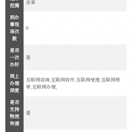
全省
范围
到办
事现
0
场次
数
是否
一次
是
办好
网上
互联网咨询,互联网收件,互联网受理,互联网预
办理
审,互联网办理,
深度
是否
支持
是
物流
快递