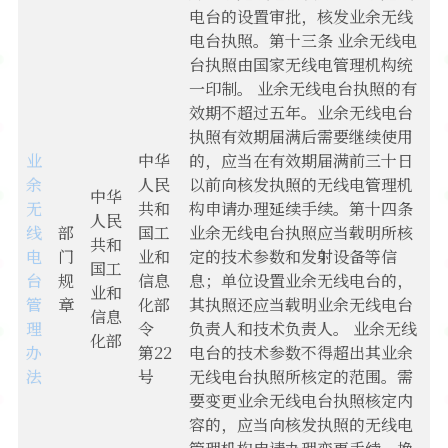
电台的设置审批，核发业余无线
电台执照。第十三条 业余无线电
台执照由国家无线电管理机构统
一印制。 业余无线电台执照的有
效期不超过五年。业余无线电台
执照有效期届满后需要继续使用
业
中华
的，应当在有效期届满前三十日
余
人民
以前向核发执照的无线电管理机
中华
无
共和
构申请办理延续手续。第十四条
人民
线
部
国工
业余无线电台执照应当载明所核
共和
电
门
业和
定的技术参数和发射设备等信
国工
台
规
信息
息；单位设置业余无线电台的，
业和
管
章
化部
其执照还应当载明业余无线电台
信息
理
令
负责人和技术负责人。 业余无线
化部
办
第22
电台的技术参数不得超出其业余
法
号
无线电台执照所核定的范围。需
要变更业余无线电台执照核定内
容的，应当向核发执照的无线电