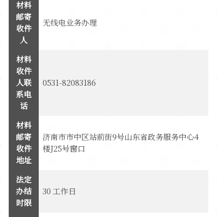
材料
邮寄
无线电业务办理
收件
人
材料
收件
人联
0531-82083186
系电
话
材料
邮寄
济南市市中区站前街9号山东省政务服务中心4
收件
楼J25号窗口
地址
法定
办结
30 工作日
时限