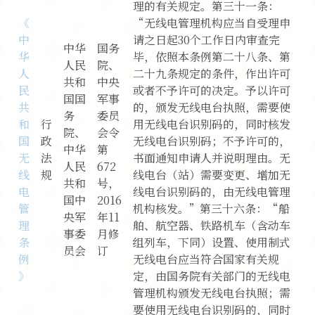
理的有关规定。第三十一条：
《
“无线电管理机构应当自受理申
中
请之日起30个工作日内审查完
中华
国务
华
毕，依照本条例第二十八条、第
人民
院、
人
二十九条规定的条件，作出许可
共和
中央
民
或者不予许可的决定。予以许可
国国
军事
共
的，颁发无线电台执照，需要使
务
委员
和
行
用无线电台识别码的，同时核发
院、
会令
国
政
无线电台识别码；不予许可的，
中华
第
无
法
书面通知申请人并说明理由。无
人民
672
线
规
线电台（站）需要变更、增加无
共和
号，
电
线电台识别码的，由无线电管理
国中
2016
管
机构核发。”第三十六条：“船
央军
年11
理
舶、航空器、铁路机车（含动车
事委
月修
条
组列车，下同）设置、使用制式
员会
订
例
无线电台应当符合国家有关规
》
定，由国务院有关部门的无线电
管理机构颁发无线电台执照；需
要使用无线电台识别码的，同时