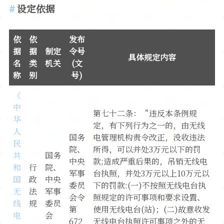
设定依据
软件
依
依
发布
据
据
制定
令号
具体规定内容
名
类
机关
(文
称
别
号)
《
中
第七十二条：“违反本条例规
华
定，有下列行为之一的，由无线
人
国务
电管理机构责令改正，没收违法
民
院、
所得，可以并处3万元以下的罚
共
国务
中央
款;造成严重后果的，吊销无线电
和
行
院、
军事
台执照，并处3万元以上10万元以
国
政
中央
委员
下的罚款:(一)不按照无线电台执
无
法
军事
会令
照规定的许可事项和要求设置、
线
规
委员
第
使用无线电台(站)；(二)故意收发
电
会
672
无线电台执照许可事项之外的无