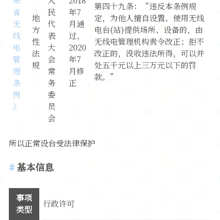
东
人
2018
第四十九条：“违反本条例规
省
民
年7
地
定，为他人擅自设置、使用无线
无
代
月通
方
电台(站)提供场所、设备的，由
线
表
过，
性
无线电管理机构责令改正；拒不
电
大
2020
法
改正的，没收违法所得，可以并
管
会
年7
规
处五千元以上三万元以下的罚
理
常
月修
款。”
条
务
正
例
委
》
员
会
所以正常设台受法律保护
基本信息
事项
行政许可
类型