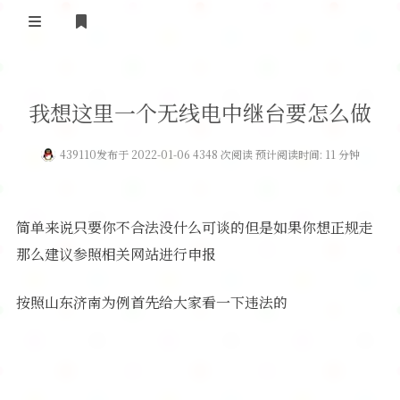
登录
首 页
我想这里一个无线电中继台要怎么做
黄河事务
439110
发布于 2022-01-06 4348 次阅读 预计阅读时间: 11 分钟
内部信息
无线新闻
关于黄河
政策法规
无线电资料
简单来说只要你不合法没什么可谈的但是如果你想正规走
BA4II
黄河使命
器材专区
活动竞赛
那么建议参照相关网站进行申报
车载类别
编号申请
图文教程
黄河新闻
行业新闻
按照山东济南为例首先给大家看一下违法的
黄河直播
摩托车
视频资料
编号查询
HAM技巧