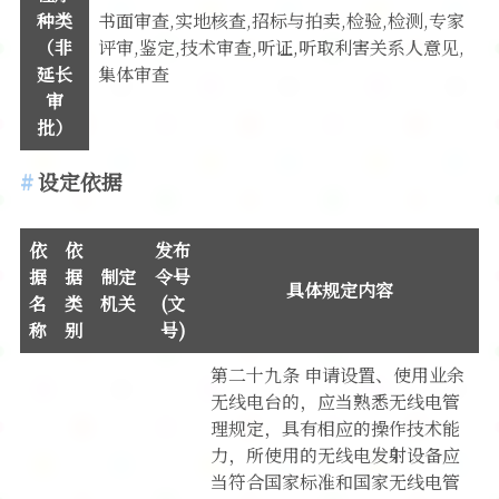
种类
书面审查,实地核查,招标与拍卖,检验,检测,专家
（非
评审,鉴定,技术审查,听证,听取利害关系人意见,
延长
集体审查
审
批）
设定依据
依
依
发布
据
据
制定
令号
具体规定内容
名
类
机关
(文
称
别
号)
第二十九条 申请设置、使用业余
无线电台的，应当熟悉无线电管
理规定，具有相应的操作技术能
力，所使用的无线电发射设备应
当符合国家标准和国家无线电管