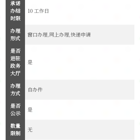
承诺
办结
10 工作日
时限
办理
窗口办理,网上办理,快递申请
形式
是否
进驻
是
政务
大厅
办理
自办件
方式
是否
是
公示
数量
无
限制