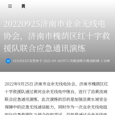
登录
20220925济南市业余无线电
首 页
协会，济南市槐荫区红十字救
黄河事务
援队联合应急通讯演练
内部信息
无线新闻
关于黄河
政策法规
无线电资料
GOODLUCK
发布于 2022-09-30
3973 次阅读
预计阅读时间: 1 分钟
BA4II
黄河使命
器材专区
活动竞赛
车载类别
编号申请
图文教程
黄河新闻
2022年9月25日 济南市业余无线电协会，济南市槐荫区红
行业新闻
十字救援队通过黄河业余无线电中继台，进行了沿黄流域
黄河直播
摩托车
视频资料
联合应急通讯演练，此次演练的目的是加强沿黄水域安全
编号查询
保障中的应急无线通信能力，同时作为一次业余无线电组
HAM技巧
织与应急救援队之间合作的尝试，目的是通过业余无线电