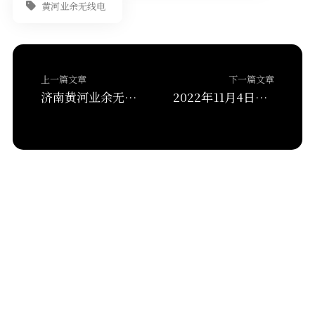
黄河业余无线电
上一篇文章
下一篇文章
济南黄河业余无线电BR4IN 2022年国庆节期间野外应急通讯演练
2022年11月4日济南黄河业余无线电台网活动通联记录