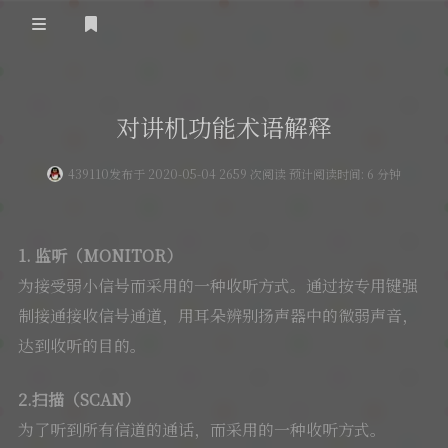
登录
首 页
对讲机功能术语解释
黄河事务
439110
发布于 2020-05-04 2659 次阅读 预计阅读时间: 6 分钟
内部信息
无线新闻
关于黄河
政策法规
无线电资料
1. 监听（MONITOR）
BA4II
黄河使命
器材专区
活动竞赛
为接受弱小信号而采用的一种收听方式。通过按专用键强
制接通接收信号通道，用耳朵辨别扬声器中的微弱声音，
车载类别
编号申请
图文教程
黄河新闻
行业新闻
达到收听的目的。
黄河直播
摩托车
视频资料
2.扫描（SCAN）
编号查询
HAM技巧
为了听到所有信道的通话，而采用的一种收听方式。