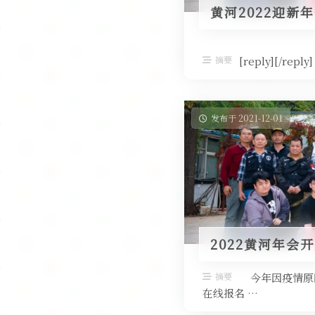
黄河2022迎新
摘要
[reply][/reply]
发布于 2021-12-01
2022黄河年会
摘要
今年因疫情原因
在线报名 …