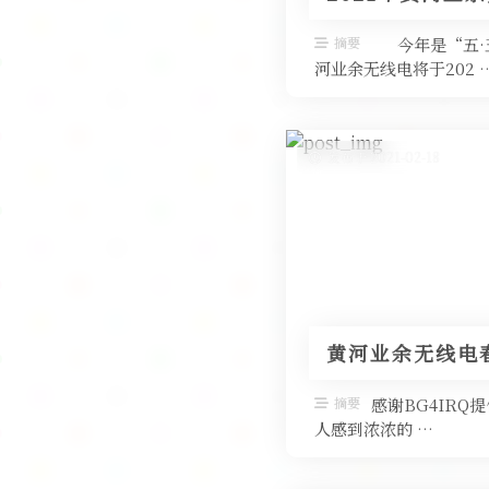
摘要
今年是“五·五
河业余无线电将于202 
发布于 2021-02-18
黄河业余无线电
摘要
感谢BG4IRQ
人感到浓浓的 …