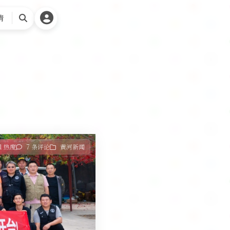
请
搜
索
71 热度
7 条评论
黄河新闻