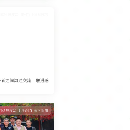
4824 热度
无~
HAM技巧
好者之间沟通交流，增进感
763 热度
1 评论
黄河新闻