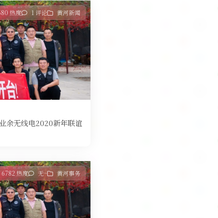
680 热度
1 评论
黄河新闻
河业余无线电2020新年联谊
6782 热度
无~
黄河事务