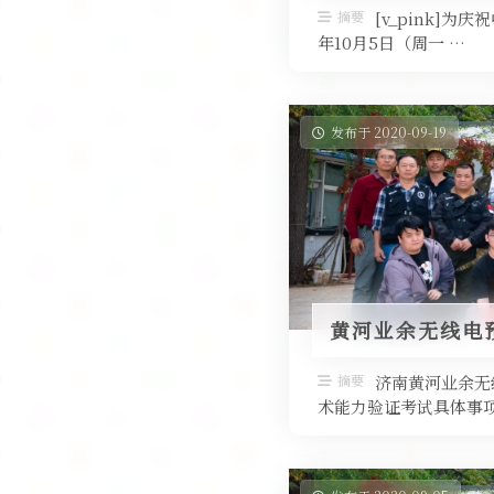
摘要
[v_pink]
年10月5日（周一 …
发布于 2020-09-19
黄河业余无线电
摘要
济南黄河业余无
术能力验证考试具体事项