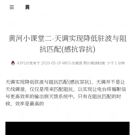
登录
首 页
黄河小课堂二-天调实现降低驻波与阻
黄河事务
抗匹配(感抗容抗)
内部信息
无线新闻
439110
发布于 2020-05-19 4803 次阅读 预计阅读时间: 少于 1 分钟
关于黄河
政策法规
无线电资料
天调实现降低驻波与阻抗匹配(感抗容抗)，天调并不是让
BA4II
黄河使命
器材专区
活动竞赛
天线调谐，仅仅是用来匹配阻抗，以实现让电台将辐射信
号更高效率的输出倒天馈系统中。只有在阻抗匹配的时
车载类别
编号申请
图文教程
黄河新闻
行业新闻
候，效率是最高的
黄河直播
摩托车
视频资料
编号查询
HAM技巧