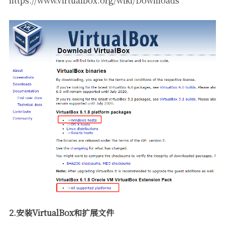
https://www.virtualbox.org/wiki/Downloads
2.安装VirtualBox和扩展文件