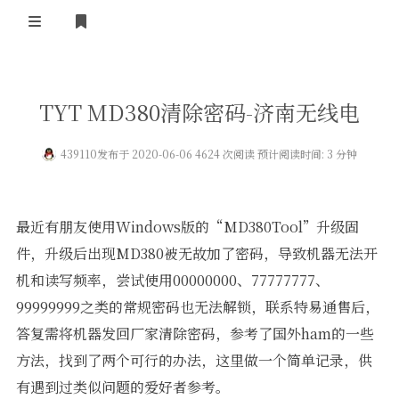
登录
首 页
TYT MD380清除密码-济南无线电
黄河事务
439110
发布于 2020-06-06 4624 次阅读 预计阅读时间: 3 分钟
内部信息
无线新闻
关于黄河
政策法规
无线电资料
最近有朋友使用Windows版的“MD380Tool”升级固
BA4II
黄河使命
器材专区
活动竞赛
件，升级后出现MD380被无故加了密码，导致机器无法开
机和读写频率，尝试使用00000000、77777777、
车载类别
编号申请
图文教程
黄河新闻
行业新闻
99999999之类的常规密码也无法解锁，联系特易通售后，
黄河直播
摩托车
视频资料
答复需将机器发回厂家清除密码，参考了国外ham的一些
方法，找到了两个可行的办法，这里做一个简单记录，供
编号查询
HAM技巧
有遇到过类似问题的爱好者参考。