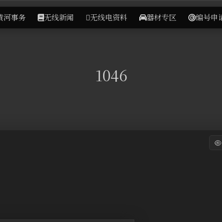
黄河事务
无线新闻
无线电资料
器材专区
编号申
1046