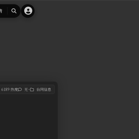
请
搜
索
6189 热度
无~
台网信息