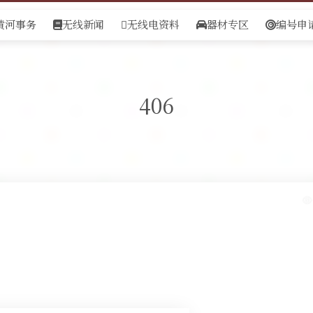
黄河事务
无线新闻
无线电资料
器材专区
编号申
406