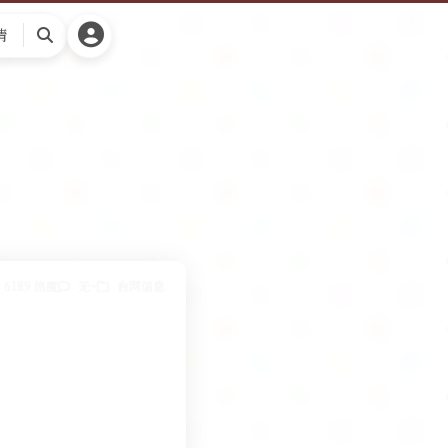
请
搜
索
6189 热度
无~
台网信息