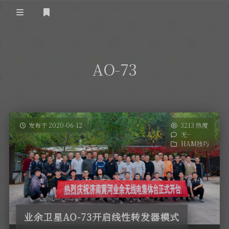
登录
首 页
AO-73
黄河事务
内部信息
无线新闻
关于黄河
政策法规
无线电资料
发布于 2020-06-12
3213 热度
无~
BA4II
黄河使命
器材专区
活动竞赛
HAM技巧
车载类别
编号申请
图文教程
黄河新闻
行业新闻
黄河直播
摩托车
视频资料
编号查询
业余卫星AO-73开启线性转发器模式
HAM技巧