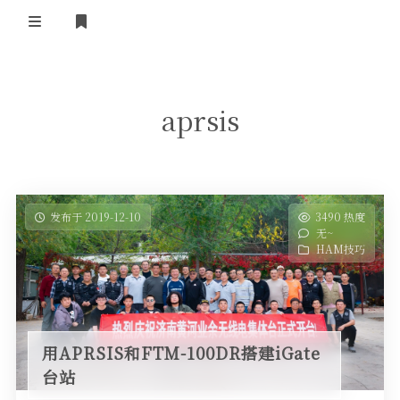
登录
首 页
aprsis
黄河事务
内部信息
无线新闻
关于黄河
政策法规
无线电资料
发布于 2019-12-10
3490 热度
无~
BA4II
黄河使命
器材专区
活动竞赛
HAM技巧
车载类别
编号申请
图文教程
黄河新闻
行业新闻
黄河直播
摩托车
视频资料
用APRSIS和FTM-100DR搭建iGate
编号查询
台站
HAM技巧