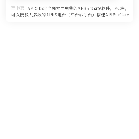
软件
摘要
APRSIS是个强大而免费的APRS iGate软件，PC端，
可以接驳大多数的APRS电台（车台或手台）搭建APRS iGate
台 …