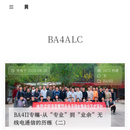
登录
首 页
BA4ALC
黄河事务
内部信息
无线新闻
关于黄河
政策法规
无线电资料
发布于 2020-08-28
3475 热度
无~
BA4II
黄河使命
器材专区
活动竞赛
BA4II
车载类别
编号申请
图文教程
黄河新闻
行业新闻
黄河直播
摩托车
视频资料
BA4II专稿-从“专业”到“业余”无
编号查询
线电通信的历练（二）
HAM技巧