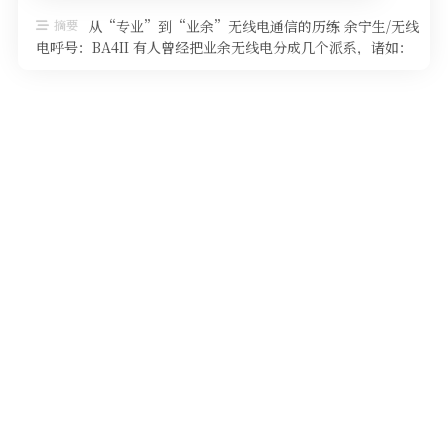
软件
摘要
从“专业”到“业余”无线电通信的历练 余宁生/无线
电呼号：BA4II 有人曾经把业余无线电分成几个派系，诸如：
焊机派、竞赛通联派、 …