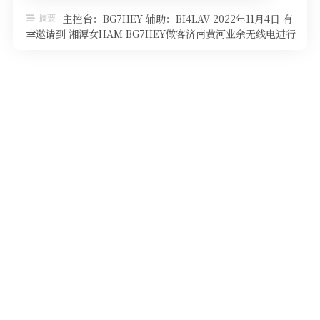
软件
摘要
主控台：BG7HEY 辅助：BI4LAV 2022年11月4日 有
幸邀请到 湘潭女HAM BG7HEY做客济南黄河业余无线电进行
每 …