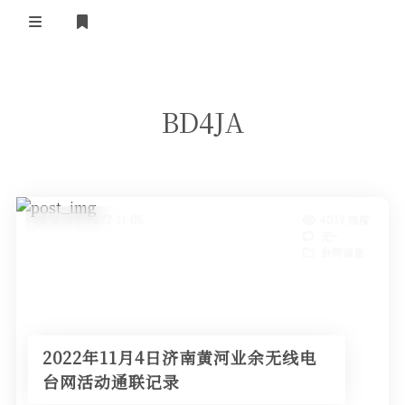
登录
首 页
BD4JA
黄河事务
内部信息
无线新闻
关于黄河
政策法规
无线电资料
发布于 2022-11-05
4019 热度
无~
BA4II
黄河使命
器材专区
活动竞赛
台网信息
车载类别
编号申请
图文教程
黄河新闻
行业新闻
黄河直播
摩托车
视频资料
2022年11月4日济南黄河业余无线电
编号查询
台网活动通联记录
HAM技巧