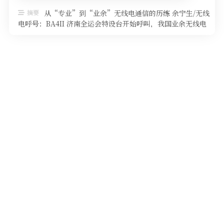
软件
摘要
从“专业”到“业余”无线电通信的历练 余宁生/无线
电呼号：BA4II 济南全运会特设台开始呼叫，我国业余无线电
协会的老会长童效勇先 …