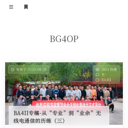
登录
首 页
BG4OP
黄河事务
内部信息
无线新闻
关于黄河
政策法规
无线电资料
发布于 2020-08-28
3801 热度
无~
BA4II
黄河使命
器材专区
活动竞赛
BA4II
车载类别
编号申请
图文教程
黄河新闻
行业新闻
黄河直播
摩托车
视频资料
BA4II专稿-从“专业”到“业余”无
编号查询
线电通信的历练（三）
HAM技巧