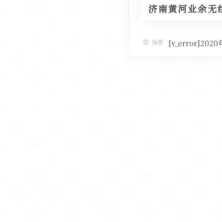
济南黄河业余无线
摘要
[v_error]2