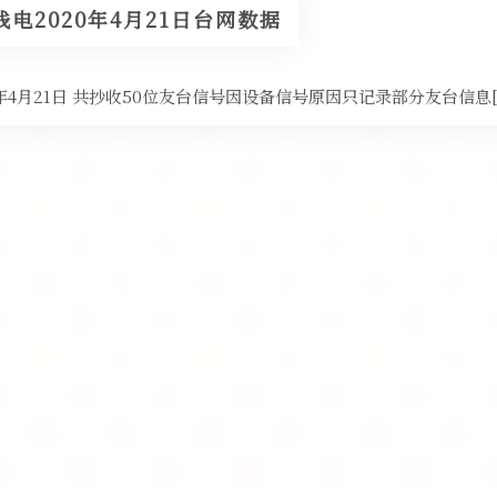
电2020年4月21日台网数据
020年4月21日 共抄收50位友台信号因设备信号原因只记录部分友台信息[/v_err