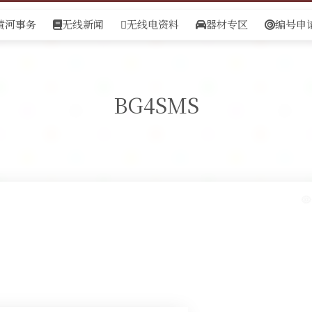
黄河事务
无线新闻
无线电资料
器材专区
编号申
BG4SMS