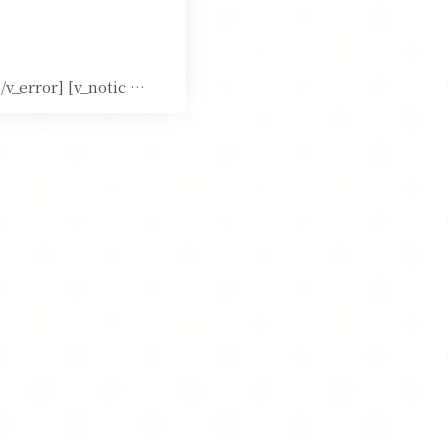
or] [v_notic …