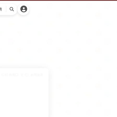
请
搜
索
4281 热度
无~
台网信息