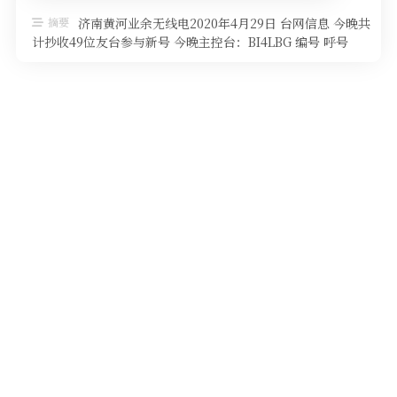
软件
摘要
济南黄河业余无线电2020年4月29日 台网信息 今晚共
计抄收49位友台参与新号 今晚主控台：BI4LBG 编号 呼号
QTH高度 …