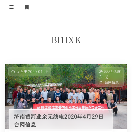
登录
首 页
BI1IXK
黄河事务
内部信息
无线新闻
关于黄河
政策法规
无线电资料
发布于 2020-04-29
5556 热度
无~
BA4II
黄河使命
器材专区
活动竞赛
台网信息
车载类别
编号申请
图文教程
黄河新闻
行业新闻
黄河直播
摩托车
视频资料
济南黄河业余无线电2020年4月29日
编号查询
台网信息
HAM技巧