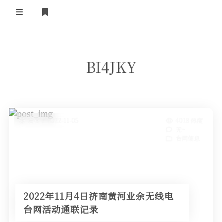
登录
首 页
BI4JKY
黄河事务
内部信息
无线新闻
关于黄河
政策法规
无线电资料
发布于 2022-11-05
4018 热度
无~
BA4II
黄河使命
器材专区
活动竞赛
台网信息
车载类别
编号申请
图文教程
黄河新闻
行业新闻
黄河直播
摩托车
视频资料
2022年11月4日济南黄河业余无线电
编号查询
台网活动通联记录
HAM技巧