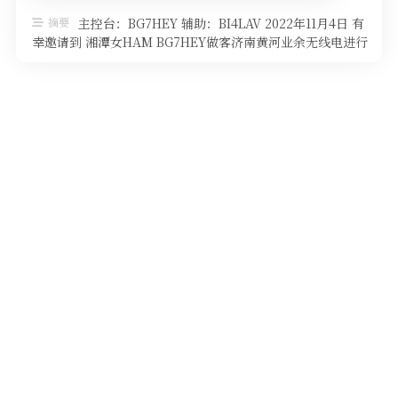
软件
摘要
主控台：BG7HEY 辅助：BI4LAV 2022年11月4日 有
幸邀请到 湘潭女HAM BG7HEY做客济南黄河业余无线电进行
每 …