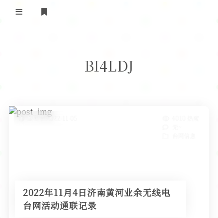
登录
首 页
BI4LDJ
黄河事务
内部信息
无线新闻
关于黄河
政策法规
无线电资料
发布于 2022-11-05
4010 热度
无~
BA4II
黄河使命
器材专区
活动竞赛
台网信息
车载类别
编号申请
图文教程
黄河新闻
行业新闻
黄河直播
摩托车
视频资料
2022年11月4日济南黄河业余无线电
编号查询
台网活动通联记录
HAM技巧