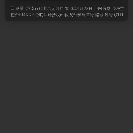
软件
摘要
济南行和业余无线的2020年4月23日 台网信息 今晚主
控台BI4KKF 今晚共计抄收60位友台参与信号 编号 呼号 QTH
高度 …