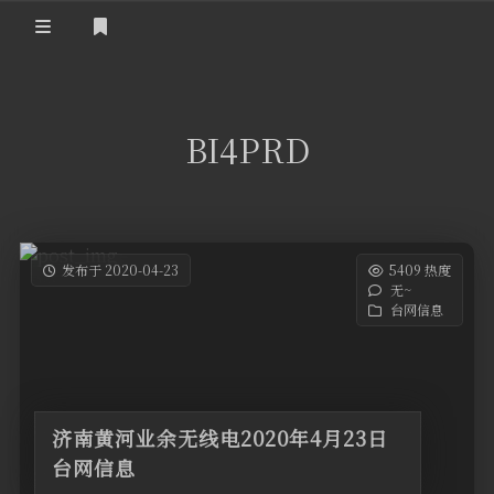
登录
首 页
BI4PRD
黄河事务
内部信息
无线新闻
关于黄河
政策法规
无线电资料
发布于 2020-04-23
5409 热度
无~
BA4II
黄河使命
器材专区
活动竞赛
台网信息
车载类别
编号申请
图文教程
黄河新闻
行业新闻
黄河直播
摩托车
视频资料
济南黄河业余无线电2020年4月23日
编号查询
台网信息
HAM技巧