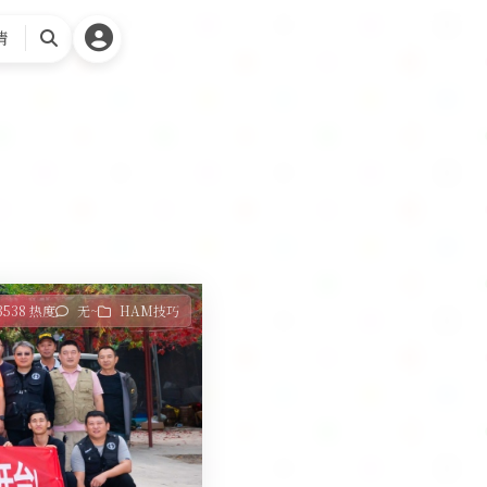
请
搜
索
3538 热度
无~
HAM技巧