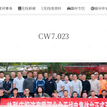
黄河事务
无线新闻
无线电资料
器材专区
编号申
CW7.023