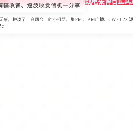
调幅收音、短波收发信机—分享
无事，拼凑了一台四合一的小机器。集FM 、AM广播、CW7.023
c …