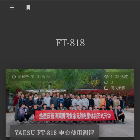
登录
首 页
FT-818
黄河事务
内部信息
无线新闻
关于黄河
政策法规
无线电资料
发布于 2020-05-25
4203 热度
无~
BA4II
黄河使命
器材专区
活动竞赛
图文教程
车载类别
编号申请
图文教程
黄河新闻
行业新闻
黄河直播
摩托车
视频资料
编号查询
YAESU FT-818 电台使用测评
HAM技巧