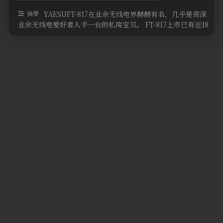
软件
摘要
YAESUFT-817在业余无线电界赫赫有名，几乎是资深
业余无线电爱好者人手一台的私房宝贝。 FT-817上市已有近18
年，上市以 …