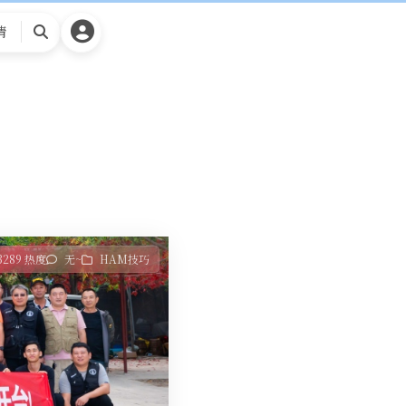
请
搜
索
3289 热度
无~
HAM技巧