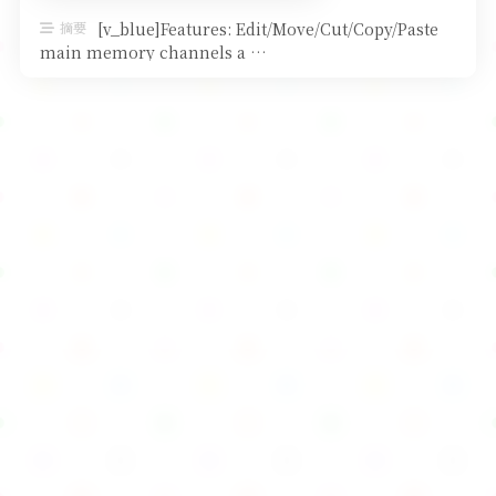
软件
摘要
[v_blue]Features: Edit/Move/Cut/Copy/Paste
main memory channels a …