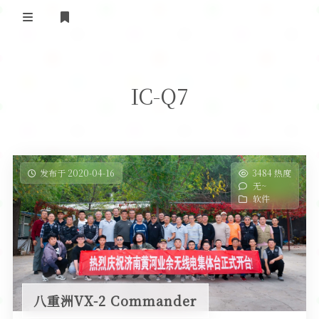
登录
首 页
IC-Q7
黄河事务
内部信息
无线新闻
关于黄河
政策法规
无线电资料
发布于 2020-04-16
3484 热度
无~
BA4II
黄河使命
器材专区
活动竞赛
软件
车载类别
编号申请
图文教程
黄河新闻
行业新闻
黄河直播
摩托车
视频资料
编号查询
八重洲VX-2 Commander
HAM技巧