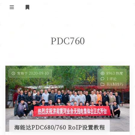
登录
首 页
PDC760
黄河事务
内部信息
无线新闻
关于黄河
政策法规
无线电资料
发布于 2020-09-10
8963 热度
1 评论
BA4II
黄河使命
器材专区
活动竞赛
HAM技巧
车载类别
编号申请
图文教程
黄河新闻
行业新闻
黄河直播
摩托车
视频资料
编号查询
海能达PDC680/760 RoIP设置教程
HAM技巧