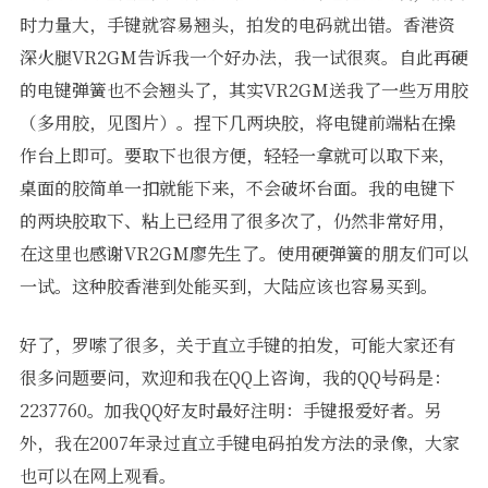
时力量大，手键就容易翘头，拍发的电码就出错。香港资
深火腿VR2GM告诉我一个好办法，我一试很爽。自此再硬
的电键弹簧也不会翘头了，其实VR2GM送我了一些万用胶
（多用胶，见图片）。捏下几两块胶，将电键前端粘在操
作台上即可。要取下也很方便，轻轻一拿就可以取下来，
桌面的胶简单一扣就能下来，不会破坏台面。我的电键下
的两块胶取下、粘上已经用了很多次了，仍然非常好用，
在这里也感谢VR2GM廖先生了。使用硬弹簧的朋友们可以
一试。这种胶香港到处能买到，大陆应该也容易买到。
好了，罗嗦了很多，关于直立手键的拍发，可能大家还有
很多问题要问，欢迎和我在QQ上咨询，我的QQ号码是：
2237760。加我QQ好友时最好注明：手键报爱好者。另
外，我在2007年录过直立手键电码拍发方法的录像，大家
也可以在网上观看。