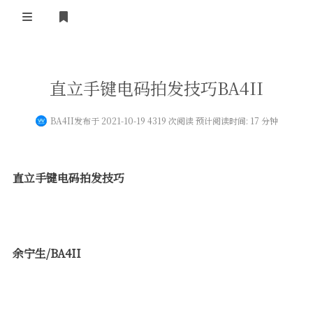
登录
首 页
直立手键电码拍发技巧BA4II
黄河事务
BA4II
发布于 2021-10-19 4319 次阅读 预计阅读时间: 17 分钟
内部信息
无线新闻
关于黄河
政策法规
无线电资料
直立手键电码拍发技巧
BA4II
黄河使命
器材专区
活动竞赛
车载类别
编号申请
图文教程
黄河新闻
行业新闻
余宁生/BA4II
黄河直播
摩托车
视频资料
编号查询
HAM技巧