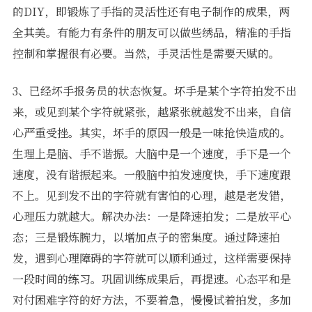
的DIY，即锻炼了手指的灵活性还有电子制作的成果，两
全其美。有能力有条件的朋友可以做些绣品，精准的手指
控制和掌握很有必要。当然，手灵活性是需要天赋的。
3、已经坏手报务员的状态恢复。坏手是某个字符拍发不出
来，或见到某个字符就紧张，越紧张就越发不出来，自信
心严重受挫。其实，坏手的原因一般是一味抢快造成的。
生理上是脑、手不谐振。大脑中是一个速度，手下是一个
速度，没有谐振起来。一般脑中拍发速度快，手下速度跟
不上。见到发不出的字符就有害怕的心理，越是老发错，
心理压力就越大。解决办法：一是降速拍发；二是放平心
态；三是锻炼腕力，以增加点子的密集度。通过降速拍
发，遇到心理障碍的字符就可以顺利通过，这样需要保持
一段时间的练习。巩固训练成果后，再提速。心态平和是
对付困难字符的好方法，不要着急，慢慢试着拍发，多加