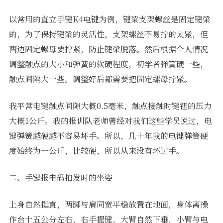
以常用的直立手键K4电键为例，键梁支架螺丝是固定键梁
的，为了保持键梁的灵活性，支架螺丝不易拧的太紧，但
两边固定螺母要拧紧，防止键梁脱落。然后根据个人情况
调整触点的大小和弹簧的软硬程度，初学者弹簧硬一些，
触点间隔大一些。调整好后都需要把固定螺母拧紧。
我平常电键触点间隙大概0.5毫米，触点接触时键钮的压力
大概1公斤。我的报训队老师曾经对我们这些学员说过，电
键弹簧越硬越不容易坏手。所以，几十年我的电键弹簧硬
度始终为一公斤，比较硬，所以从来没有坏过手。
二、手键报电码拍发时的坐姿
上身自然挺直，两脚与肩同宽平稳放置在地面，身体离操
作台十五公分左右，右手握键，大臂自然下垂，小臂与电