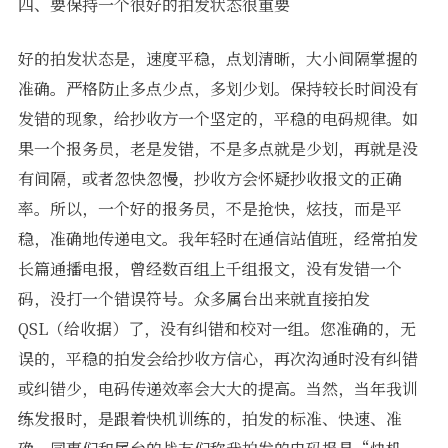
四、要保持一个很好的拍发状态很重要
好的拍发状态是，速度平稳，点划清晰，大小间隔掌握的
准确。严格防止多点少点，多划少划。保持较长时间没有
发错的现象，给抄收方一个坚定的，平稳的电码规律。如
果一个报务员，老是发错，不是多点就是少划，再就是没
有间隔，或者忽快忽慢，抄收方会怀疑抄收报文的正确
率。所以，一个好的报务员，不是抢快，炫技，而是平
稳，准确地传递电文。我年轻时在通信站值班，经常拍发
长篇通播电报，曾经数百组上千组报文，没有发错一个
码，没打一个错误符号。众多属台出来就直接拍发
QSL（给收据）了，没有纠错和校对一组。您准确的，无
误的，平稳的拍发会给抄收方信心，再次沟通时没有纠错
或纠错少，电码传递效率会大大的提高。当然，当年我训
练发报时，是跟着快机训练的，拍发的标准、快速、准