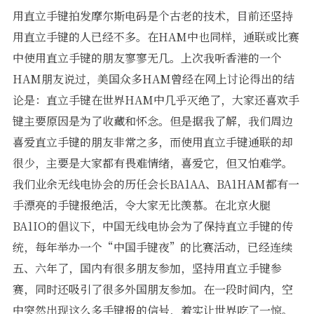
用直立手键拍发摩尔斯电码是个古老的技术，目前还坚持
软件
用直立手键的人已经不多。在HAM中也同样，通联或比赛
中使用直立手键的朋友寥寥无几。上次我听香港的一个
HAM朋友说过，美国众多HAM曾经在网上讨论得出的结
论是：直立手键在世界HAM中几乎灭绝了，大家还喜欢手
键主要原因是为了收藏和怀念。但是据我了解，我们周边
喜爱直立手键的朋友非常之多，而使用直立手键通联的却
很少，主要是大家都有畏难情绪，喜爱它，但又怕难学。
我们业余无线电协会的历任会长BA1AA、BA1HAM都有一
手漂亮的手键报绝活，令大家无比羡慕。在北京火腿
BA1IO的倡议下，中国无线电协会为了保持直立手键的传
统，每年举办一个“中国手键夜”的比赛活动，已经连续
五、六年了，国内有很多朋友参加，坚持用直立手键参
赛，同时还吸引了很多外国朋友参加。在一段时间内，空
中突然出现这么多手键报的信号，着实让世界吃了一惊。