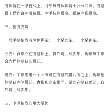
键保持在一条直线上，肘部与身体保持十公分间隔。键钮
置于操作台边沿位置。左手按住报底，眼睛注视报底。
三、握键姿势
一般手键拍发有两种握姿：一个是立姿，一个是跪姿。
立姿：食指立在键钮顶上，自然弯曲成弧形，拇指与中指
合力捏住键钮的腰部。
跪姿：中指用第一个关节跪在键钮底盘右侧之上，拇指捏
住键钮左侧腰部，食指和立姿相同，站立在键钮顶部，自
然弯曲成弧形。
四、电码拍发的用力要领