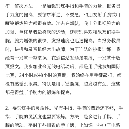
密。解决方法：一是加强锻炼手指和手腕的力量。报务员
手力度的提高，要循序渐进，不要急。和朋友掰手腕或用
哑铃锻炼腕力都很有效。过去在部队，我十分重视腕力的
加强，单杠是我最喜欢的运动，还特别喜欢和战友们掰手
腕。腕力增强的很快，发报速度也迅速提高。当报务教员
时，快机和录音机经常出故障，为了连队的抄报训练，我
经常一发就一整堂课。在通信站发通播电报，一发就十数
页报文。我参加业余无线电活动后，都是用手键参加国际
比赛，24小时或48小时的赛期，我始终在用手键敲打，都
没有感觉到很累。特别是用手键摆摊，越发越有劲。这些
都是得益于手腕力的锻炼和提高。
2、要锻炼手的灵活性。光有手指、手腕的蛮劲还不够，手
指、手腕的灵活度也需要锻炼。方法，是多进行手指、手
腕的活动。平时干些细致的手工活，比如焊一些电子电路