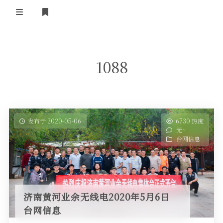
登录
首 页
1088
黄河事务
内部信息
无线新闻
关于黄河
政策法规
无线电资料
发布于 2020-05-06
6730 热度
无~
BA4II
黄河使命
器材专区
活动竞赛
台网信息
车载类别
编号申请
图文教程
黄河新闻
行业新闻
黄河直播
摩托车
视频资料
济南黄河业余无线电2020年5月6日
编号查询
台网信息
HAM技巧