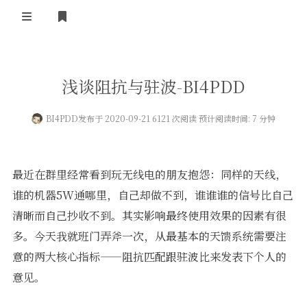
登录
首 页
浅谈阻抗与驻波-BI4PDD
黄河事务
BI4PDD
发布于 2020-09-21 6121 次阅读 预计阅读时间: 7 分钟
内部信息
无线新闻
关于黄河
政策法规
无线电资料
最近在群里经常看到玩无线电的朋友抱怨：同样的天线，
BA4II
黄河使命
器材专区
活动竞赛
谁的机器5W通哪里，自己却做不到，谁谁谁的信号比自己
清晰而自己抄收不到。其实影响最终使用效果的因素有很
车载类别
编号申请
图文教程
黄河新闻
行业新闻
多。今天我就班门弄斧一次，从最基本的天馈系统需要注
黄河直播
摩托车
视频资料
意的两大核心指标——阻抗匹配跟驻波比来发表下个人的
意见。
编号查询
HAM技巧