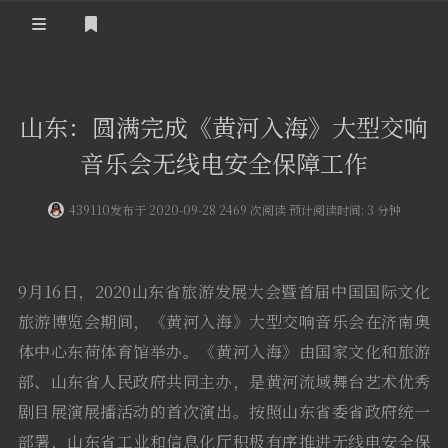
登录
首 页
山东：圆满完成《黄河入海》大型交响
黄河事务
音乐会无线电安全保障工作
内部信息
无线新闻
439110
发布于 2020-09-28 2469 次阅读 预计阅读时间: 3 分钟
关于黄河
政策法规
无线电资料
BA4II
黄河使命
器材专区
活动竞赛
9月16日，2020山东省旅游发展大会暨首届中国国际文化
车载类别
旅游博览会期间，《黄河入海》大型交响音乐会在济南奥
编号申请
图文教程
黄河新闻
行业新闻
体中心东荷体育馆举办。《黄河入海》由国家文化和旅游
黄河直播
摩托车
视频资料
部、山东省人民政府共同主办，是黄河流域舞台艺术优秀
剧目展演展播活动的首次演出。按照山东省委省政府统一
编号查询
HAM技巧
部署，山东省工业和信息化厅积极有序推进无线电安全保