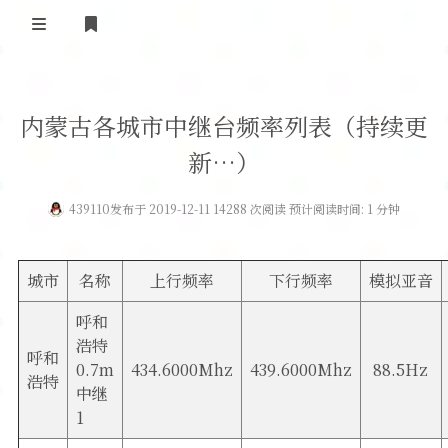
登录
首 页
内蒙古各城市中继台频率列表（持续更
黄河事务
新…）
内部信息
无线新闻
439110
发布于 2019-12-11 14288 次阅读 预计阅读时间: 1 分钟
关于黄河
政策法规
无线电资料
BA4II
黄河使命
器材专区
活动竞赛
城市
名称
上行频率
下行频率
模拟亚音
车载类别
呼和
编号申请
图文教程
黄河新闻
行业新闻
浩特
呼和
黄河直播
0.7m
434.6000Mhz
439.6000Mhz
88.5Hz
摩托车
视频资料
浩特
中继
编号查询
1
HAM技巧