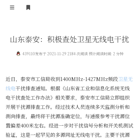
登录
首 页
山东泰安：积极查处卫星无线电干扰
黄河事务
439110
发布于 2021-11-29 2184 次阅读 预计阅读时间: 2 分钟
内部信息
无线新闻
关于黄河
政策法规
无线电资料
近日，泰安市工信局收到1400MHz-1427MHz频段
卫星无
BA4II
黄河使命
器材专区
活动竞赛
线电
干扰排查通知。根据《山东省工业和信息化系统无线
电干扰查处工作办法》相关要求，泰安市工信局立即组织
车载类别
编号申请
图文教程
黄河新闻
行业新闻
开展干扰源排查工作。经过技术人员连续多天监测分析和
黄河直播
摩托车
视频资料
测向排查，最终将干扰源准确定位，与通报参考干扰源位
置偏差400米左右。经进一步对干扰信号分析和开关机测试
编号查询
HAM技巧
验证，这是一起罕见的多源同址无线电干扰。主要干扰源