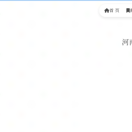
首 页
河