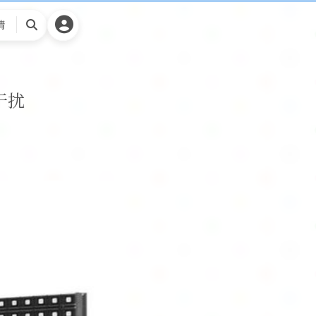
请
搜
索
干扰