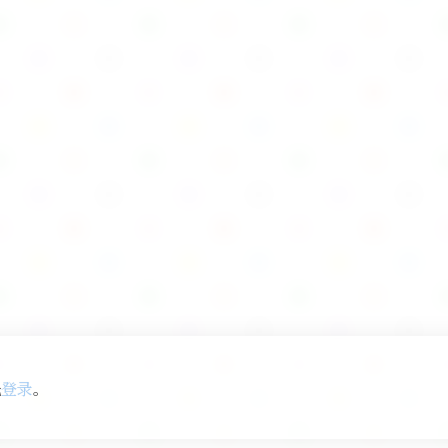
先
登录
。