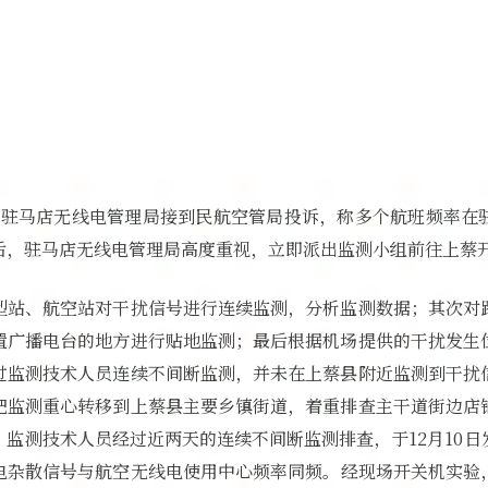
25分，驻马店无线电管理局接到民航空管局投诉，称多个航班频率
后，驻马店无线电管理局高度重视，立即派出监测小组前往上蔡
型站、航空站对干扰信号进行连续监测，分析监测数据；其次对
置广播电台的地方进行贴地监测；最后根据机场提供的干扰发生
过监测技术人员连续不间断监测，并未在上蔡县附近监测到干扰
把监测重心转移到上蔡县主要乡镇街道，着重排查主干道街边店
监测技术人员经过近两天的连续不间断监测排查，于12月10
电杂散信号与航空无线电使用中心频率同频。经现场开关机实验