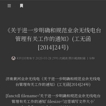
登录
首 页
《关于进一步明确和规范业余无线电台
黄河事务
管理有关工作的通知》(工无函
内部信息
无线新闻
[2014]24号)
关于黄河
政策法规
无线电资料
439110
发布于 2020-03-28 2991 次阅读 预计阅读时间: 1 分钟
BA4II
黄河使命
器材专区
活动竞赛
车载类别
编号申请
图文教程
黄河新闻
行业新闻
济南黄河业余无线电《关于进一步明确和规范业余无线电
台管理有关工作的通知》(工无函[2014]24号)
黄河直播
摩托车
视频资料
[fanctdl filename='关于进一步明确和规范业余无线电台
编号查询
HAM技巧
管理有关工作的通知' filesize='这里填写文件大小'