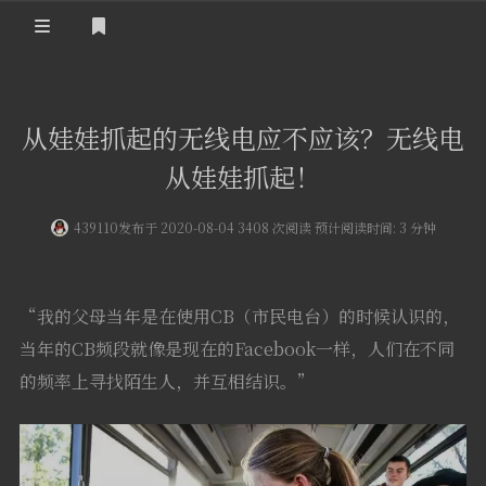
登录
首 页
从娃娃抓起的无线电应不应该？无线电
黄河事务
从娃娃抓起！
内部信息
无线新闻
439110
发布于 2020-08-04 3408 次阅读 预计阅读时间: 3 分钟
关于黄河
政策法规
无线电资料
BA4II
黄河使命
器材专区
活动竞赛
“我的父母当年是在使用CB（市民电台）的时候认识的，
车载类别
当年的CB频段就像是现在的Facebook一样，人们在不同
编号申请
图文教程
黄河新闻
行业新闻
的频率上寻找陌生人，并互相结识。”
黄河直播
摩托车
视频资料
编号查询
HAM技巧