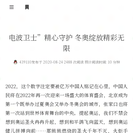
登录
首 页
电波卫士”精心守护 冬奥绽放精彩无
黄河事务
限
内部信息
无线新闻
439110
发布于 2020-08-24 2488 次阅读 预计阅读时间: 10 分钟
关于黄河
政策法规
无线电资料
BA4II
黄河使命
器材专区
活动竞赛
2022，这个数字注定要被亿万中国人铭记在心里，中国人
民将在2022年再一次迎来一场盛大的体育盛会，北京成为
车载类别
编号申请
图文教程
黄河新闻
行业新闻
第一个既举办过夏奥会又举办冬奥会的城市，张家口也将
黄河直播
摩托车
视频资料
第一次站到世界体育舞台的中央。提起奥运，我们不禁会
想到奥运圣火冉冉升起，想到和平鸽飞向蓝天，想到奥运
编号查询
HAM技巧
健儿拼搏向前……那熊熊燃烧的圣火千年不灭，火炬手