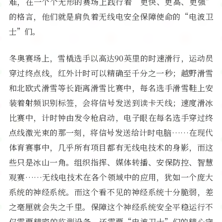
难，在一个个无形的赛场上践行着“更快、更高、更强”
的格言，他们就是肩负着无线电安全保障使命的“电波卫
士”们。
冬奥赛场上，雪橇选手以高达90英里的时速滑行，运动员
穿过终点线，红外计时可以精确至千分之一秒；越野滑雪
和北欧式滑雪等长距离滑雪比赛中，每名选手滑雪鞋上安
装着射频识别标签，会将信号发送到读卡天线；速度滑冰
比赛中，计时钟由发令枪启动，电子眼在每名选手穿过终
点线激光束的那一刻，将信号发送给计时电脑……在现代
体育赛事中，几乎所有项目都有无线电技术的身影，而这
些只是冰山一角。组织指挥、媒体转播、安保防控、智慧
观赛……无线电技术在各个领域中的应用，犹如一个庞大
系统的神经系统。而这个看不见的神经系统十分脆弱，差
之毫厘就会失之千里。保障这个神经系统安全平稳运行不
仅需要精密的监测设备，还需要“电波卫士”们的精心守