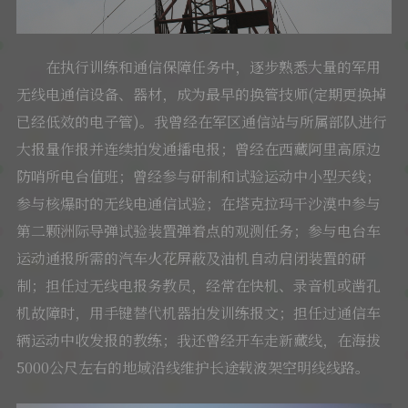
在执行训练和通信保障任务中，逐步熟悉大量的军用
无线电通信设备、器材，成为最早的换管技师(定期更换掉
已经低效的电子管)。我曾经在军区通信站与所属部队进行
大报量作报并连续拍发通播电报；曾经在西藏阿里高原边
防哨所电台值班；曾经参与研制和试验运动中小型天线；
参与核爆时的无线电通信试验；在塔克拉玛干沙漠中参与
第二颗洲际导弹试验装置弹着点的观测任务；参与电台车
运动通报所需的汽车火花屏蔽及油机自动启闭装置的研
制；担任过无线电报务教员，经常在快机、录音机或凿孔
机故障时，用手键替代机器拍发训练报文；担任过通信车
辆运动中收发报的教练；我还曾经开车走新藏线，在海拔
5000公尺左右的地域沿线维护长途载波架空明线线路。