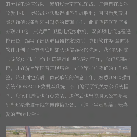
的无线电通信分队。参加过云南前线轮战，并亲自在境外
收发电报，使参战分队取得捕俘作战胜利；回国后负责过
部队通信装备和器材财务的管理工作。此间我还DIY 了前
苏联714兆“荧光屏”卫星电视接收机，双音频电话远程遥
控设备，编写了部队通信器材发放的计算机软件等(当时该
软件开创了计算机管理部队通信器材的先河，获军队科技
三等奖)；抓了全军区的装备正规化管理工作，获得总部好
评，并在济南军区召开现场会，在全军推广我们的工作经
验。转业到地方后，负责单位的信息工作，熟悉UNIX操作
系统和ORACLE数据库系统，亲自编写了机关办公系统程
序，应该和通信也有点关系；退休后也曾协助某公司参与
研制过毫米波无线宽带传输设备。可谓一生贡献给了我喜
爱的无线电通信。