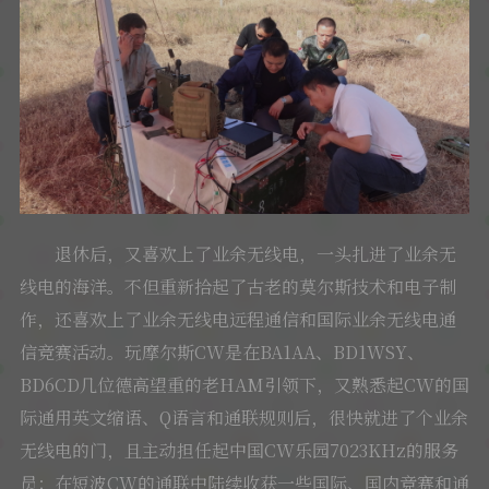
退休后，又喜欢上了业余无线电，一头扎进了业余无
线电的海洋。不但重新拾起了古老的莫尔斯技术和电子制
作，还喜欢上了业余无线电远程通信和国际业余无线电通
信竞赛活动。玩摩尔斯CW是在BA1AA、BD1WSY、
BD6CD几位德高望重的老HAM引领下，又熟悉起CW的国
际通用英文缩语、Q语言和通联规则后，很快就进了个业余
无线电的门，且主动担任起中国CW乐园7023KHz的服务
员；在短波CW的通联中陆续收获一些国际、国内竞赛和通