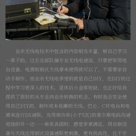
业余无线电技术中包含的内容相当丰富，够自己学习
一辈子的。过去在部队搞专业无线电通信，只要把军用电
台设备、电源和制式天线拿来使用就可以了，不需要亲自
动手制作，而业余无线电享受的就是自己DIY，在DIY的过
程中学习更深入的技术。退休后小金库短缺，也正好给我
提供了很好的从专业向业余转换的机会。有时我会完全使
用自己DIY的，制作成本低廉的天线、巴仑、CW电台和电
源来进行DX通联，当用微功率(小于5瓦)的莫尔斯电码沟通
地球的另一边——南美各国时，感觉非常满足。用自制设
备与天线比用制式设备通联更刺激，更有挑战性，比干专