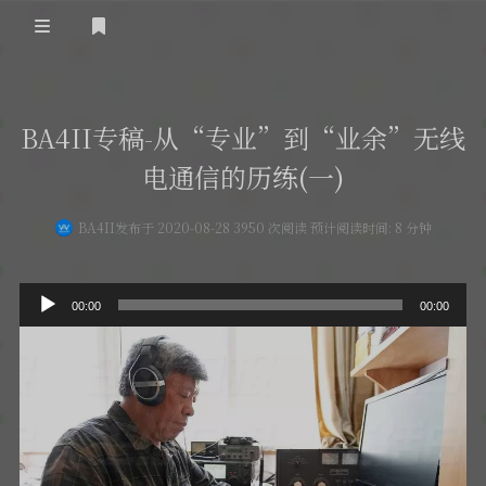
登录
首 页
BA4II专稿-从“专业”到“业余”无线
黄河事务
电通信的历练(一)
内部信息
无线新闻
BA4II
发布于 2020-08-28 3950 次阅读 预计阅读时间: 8 分钟
关于黄河
政策法规
无线电资料
音
BA4II
黄河使命
器材专区
活动竞赛
00:00
00:00
频
播
车载类别
编号申请
图文教程
黄河新闻
行业新闻
放
黄河直播
器
摩托车
视频资料
编号查询
HAM技巧