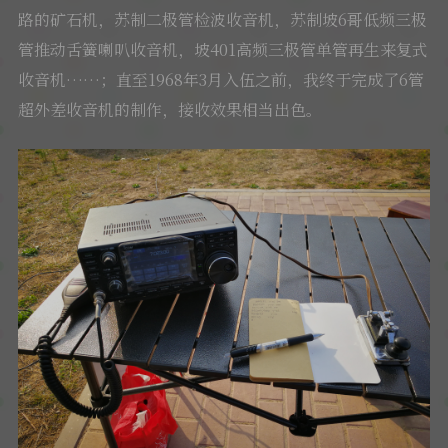
路的矿石机，苏制二极管检波收音机，苏制坡6哥低频三极
管推动舌簧喇叭收音机，坡401高频三极管单管再生来复式
收音机……；直至1968年3月入伍之前，我终于完成了6管
超外差收音机的制作，接收效果相当出色。