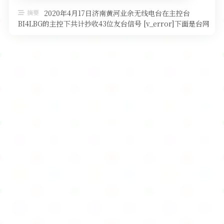
软件
摘要
2020年4月17日济南黄河业余无线电台在主控台
BI4LBG的主控下共计抄收43位友台信号 [v_error]下面是台网
详细数据[ …