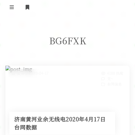
登录
首 页
BG6FXK
黄河事务
内部信息
无线新闻
关于黄河
政策法规
无线电资料
发布于 2020-04-17
4188 热度
无~
BA4II
黄河使命
器材专区
活动竞赛
台网信息
车载类别
编号申请
图文教程
黄河新闻
行业新闻
黄河直播
摩托车
视频资料
济南黄河业余无线电2020年4月17日
编号查询
台网数据
HAM技巧