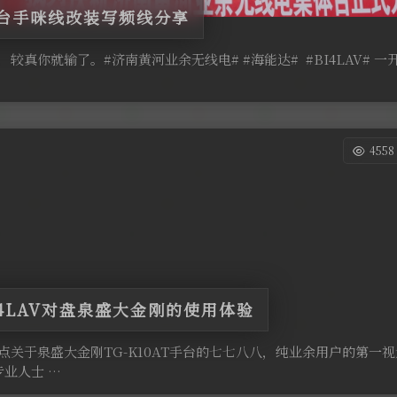
0车台手咪线改装写频线分享
较真你就输了。#济南黄河业余无线电# #海能达# #BI4LAV# 
455
4LAV对盘泉盛大金刚的使用体验
点关于泉盛大金刚TG-K10AT手台的七七八八，纯业余用户的第一
业人士 …