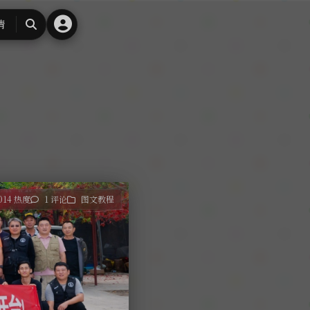
请
搜
索
014 热度
1 评论
图文教程