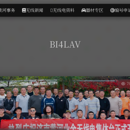
黄河事务
无线新闻
无线电资料
器材专区
编号申
BI4LAV
7