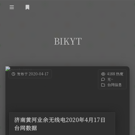
登录
首 页
BIKYT
黄河事务
内部信息
无线新闻
关于黄河
政策法规
无线电资料
发布于 2020-04-17
4188 热度
无~
BA4II
黄河使命
器材专区
活动竞赛
台网信息
车载类别
编号申请
图文教程
黄河新闻
行业新闻
黄河直播
摩托车
视频资料
济南黄河业余无线电2020年4月17日
编号查询
台网数据
HAM技巧