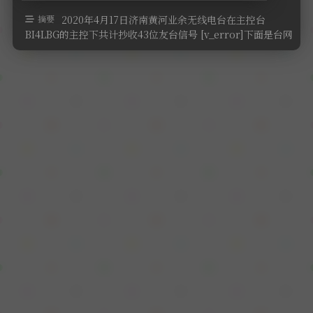
软件
摘要
2020年4月17日济南黄河业余无线电台在主控台
BI4LBG的主控下共计抄收43位友台信号 [v_error]下面是台网
详细数据[ …