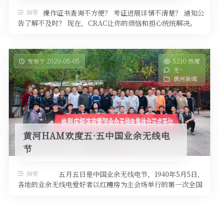
软件
摘要
操作证书查询不方便？ 考证进展详情不清楚？ 通知公
告了解不及时？ 现在，CRAC让你的烦恼和担心统统解决。
经过半年准备，业余无线 …
发布于 2020-05-05
5210 热度
无~
黄河新闻
黄河HAM欢度五·五中国业余无线电
节
摘要
五月五日是中国业余无线电节，1940年5月5日，
各地的业余无线电爱好者以红糟房为主会场举行的第一次全国
性的空中年会 …