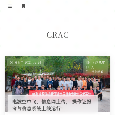
登录
首 页
CRAC
黄河事务
内部信息
无线新闻
关于黄河
政策法规
无线电资料
发布于 2021-02-24
4939 热度
无~
BA4II
黄河使命
器材专区
活动竞赛
行业新闻
车载类别
编号申请
图文教程
黄河新闻
行业新闻
黄河直播
摩托车
视频资料
电波空中飞，信息网上传， 操作证报
编号查询
考与信息系统上线运行！
HAM技巧