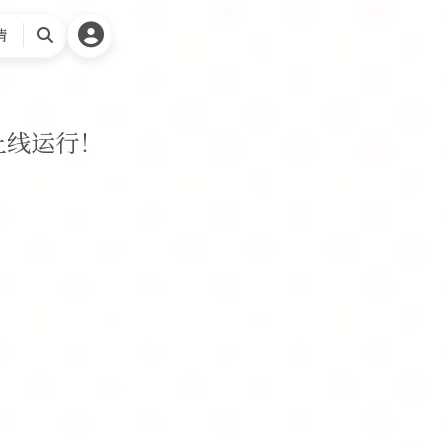
请
搜
索
上线运行！