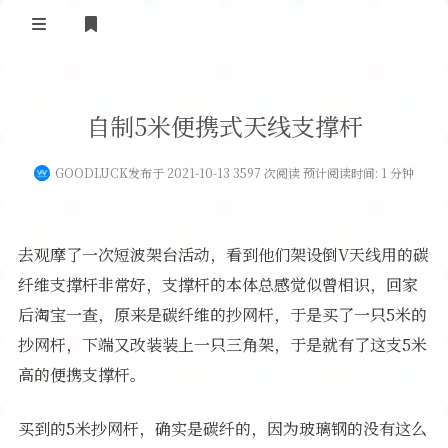
登录
首 页
自制5米便携式天线支撑杆
黄河事务
GOODLUCK
发布于 2021-10-13 3597 次阅读 预计阅读时间: 1 分钟
内部信息
无线新闻
关于黄河
政策法规
无线电资料
去观摩了一次短波架台活动，看到他们架设倒V天线用的碳
BA4II
黄河使命
器材专区
活动竞赛
纤维支撑杆非常好，支撑杆的本体总感觉似曾相识，回家
后淘宝一查，原来是碳纤维的抄网杆，于是买了一只5米的
车载类别
编号申请
图文教程
黄河新闻
行业新闻
抄网杆，下端又改装装上一只三角架，于是就有了这支5米
黄河直播
摩托车
视频资料
高的便携支撑杆。
编号查询
HAM技巧
买到的5米抄网杆，确实是碳纤的，因为玻璃钢的没有这么