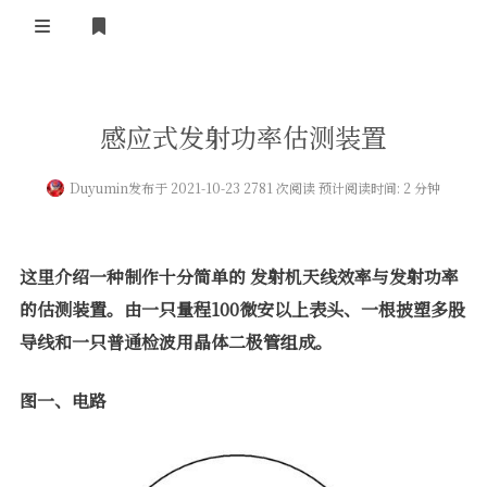
登录
首 页
感应式发射功率估测装置
黄河事务
Duyumin
发布于 2021-10-23 2781 次阅读 预计阅读时间: 2 分钟
内部信息
无线新闻
关于黄河
政策法规
无线电资料
这里介绍一种制作十分简单的
发射机天线效率与发射功率
BA4II
黄河使命
器材专区
活动竞赛
的估测装置。由一只量程
100
微安以上表头、一根披塑多股
导线和一只普通检波用晶体二极管组成。
车载类别
编号申请
图文教程
黄河新闻
行业新闻
黄河直播
图一、电路
摩托车
视频资料
编号查询
HAM技巧