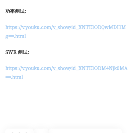
功率测试：
https://v.youku.com/v_show/id_XNTE1ODQwMDI1M
g==.html
SWR
测试：
https://v.youku.com/v_show/id_XNTE1ODM4Njk0MA
==.html