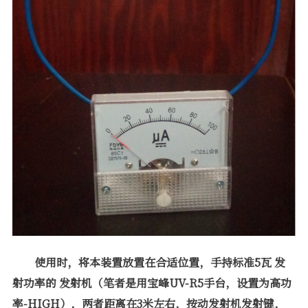
使用时，将本装置放置在合适位置，手持标准
5
瓦
发
射功率的
发射机（笔者是用宝峰
UV-R5
手台，设置为高功
率
-HIGH
），两者距离在
3
米左右，按动发射机发射键，