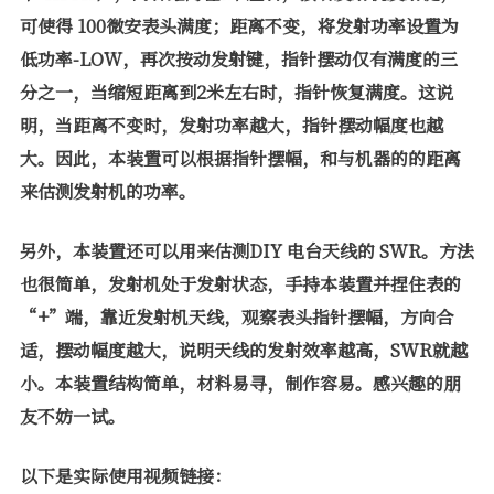
可使得
100
微安表头满度；距离不变，将发射功率设置为
低功率
-LOW
，再次按动发射键，指针摆动仅有满度的三
分之一，当缩短距离到
2
米左右时，指针恢复满度。这说
明，当距离不变时，发射功率越大，指针摆动幅度也越
大。因此，本装置可以根据指针摆幅，和与机器的的距离
来估测发射机的功率。
另外，本装置还可以用来估测
DIY
电台天线的
SWR
。方法
也很简单，发射机处于发射状态，手持本装置并捏住表的
“
+
”端，靠近发射机天线，观察表头指针摆幅，方向合
适，摆动幅度越大，说明天线的发射效率越高，
SWR
就越
小。本装置结构简单，材料易寻，制作容易。感兴趣的朋
友不妨一试。
以下是实际使用视频链接：