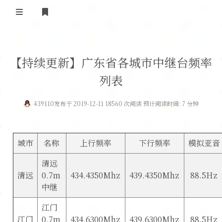
登录
首 页
【持续更新】广东省各城市中继台频率
黄河事务
列表
内部信息
无线新闻
439110
发布于 2019-12-11 18560 次阅读 预计阅读时间: 7 分钟
关于黄河
政策法规
无线电资料
BA4II
黄河使命
器材专区
活动竞赛
城市
名称
上行频率
下行频率
模拟亚音
车载类别
编号申请
图文教程
黄河新闻
行业新闻
清远
清远
0.7m
434.4350Mhz
439.4350Mhz
88.5Hz
黄河直播
摩托车
视频资料
中继
编号查询
江门
HAM技巧
江门
0.7m
434.6300Mhz
439.6300Mhz
88.5Hz