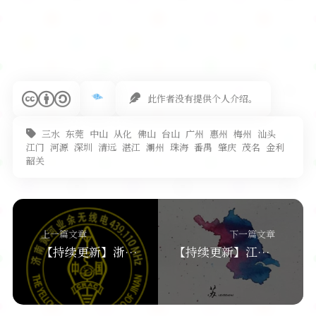
此作者没有提供个人介绍。
三水
东莞
中山
从化
佛山
台山
广州
惠州
梅州
汕头
江门
河源
深圳
清远
湛江
潮州
珠海
番禺
肇庆
茂名
金利
韶关
上一篇文章
下一篇文章
【持续更新】浙江省各城市中继台频率列表
【持续更新】江苏省各城市中继台频率列表